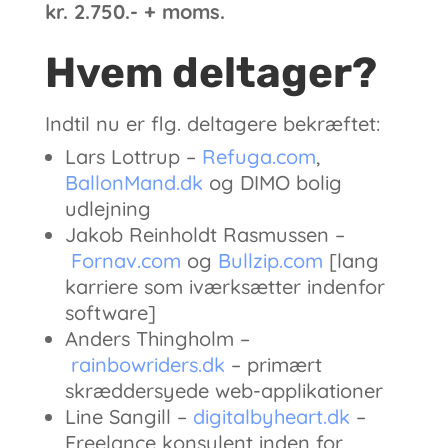
kr. 2.750.- + moms.
Hvem deltager?
Indtil nu er flg. deltagere bekræftet:
Lars Lottrup –
Refuga.com
,
BallonMand.dk
og DIMO bolig
udlejning
Jakob Reinholdt Rasmussen –
Fornav.com
og
Bullzip.com
[lang
karriere som iværksætter indenfor
software]
Anders Thingholm –
rainbowriders.dk
– primært
skræddersyede web-applikationer
Line Sangill
–
digitalbyheart.dk
–
Freelance konsulent inden for