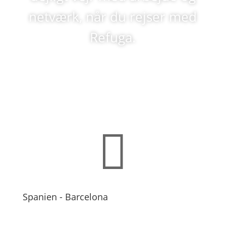
netværk, når du rejser med
Refuga.

Spanien - Barcelona