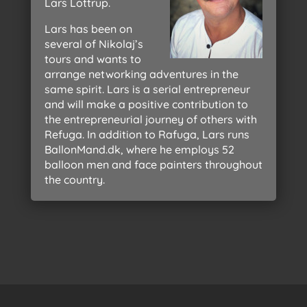
Lars Lottrup.
Lars has been on
several of Nikolaj’s
tours and wants to
arrange networking adventures in the
same spirit. Lars is a serial entrepreneur
and will make a positive contribution to
the entrepreneurial journey of others with
Refuga. In addition to Rafuga, Lars runs
BallonMand.dk, where he employs 52
balloon men and face painters throughout
the country.